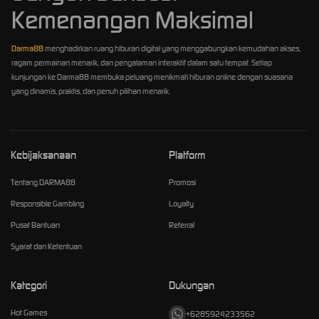
Kemenangan Maksimal
Darma88
menghadirkan ruang hiburan digital yang menggabungkan kemudahan akses,
ragam permainan menarik, dan pengalaman interaktif dalam satu tempat. Setiap
kunjungan ke Darma88 membuka peluang menikmati hiburan online dengan suasana
yang dinamis, praktis, dan penuh pilihan menarik.
Kebijaksanaan
Platform
Tentang DARMA88
Promosi
Responsible Gambling
Loyalty
Pusat Bantuan
Referral
Syarat dan Ketentuan
Kategori
Dukungan
Hot Games
+6285924233562