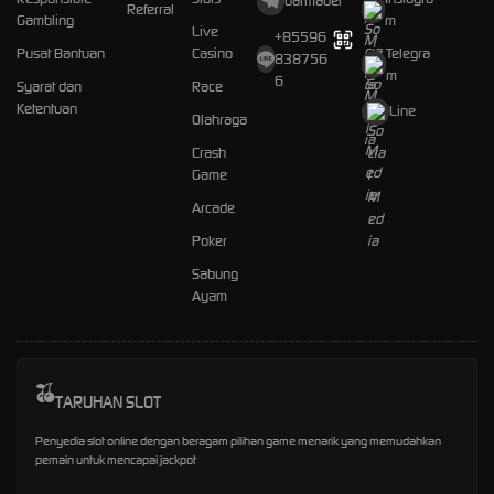
darmabet
Referral
Gambling
m
Live
+85596
Pusat Bantuan
Casino
Telegra
838756
m
6
Syarat dan
Race
Ketentuan
Line
Olahraga
Crash
Game
Arcade
Poker
Sabung
Ayam
TARUHAN SLOT
Penyedia slot online dengan beragam pilihan game menarik yang memudahkan
pemain untuk mencapai jackpot