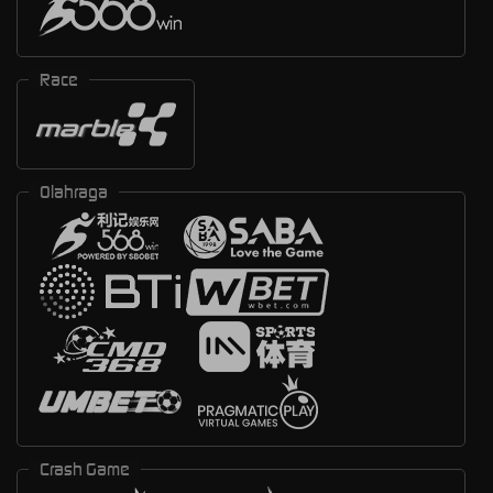
Race
Olahraga
Crash Game