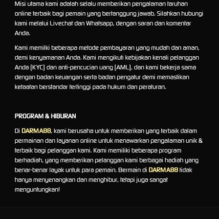
Misi utama kami adalah selalu memberikan pengalaman taruhan
online terbaik bagi pemain yang bertanggung jawab. Silahkan hubungi
kami melalui Livechat dan Whatsapp, dengan saran dan komentar
Anda.
Kami memilki beberapa metode pembayaran yang mudah dan aman,
demi kenyamanan Anda. Kami mengikuti kebijakan kenali pelanggan
Anda (KYC) dan anti-pencucian uang (AML), dan kami bekerja sama
dengan badan keuangan serta badan pengatur demi memastikan
ketaatan berstandar tertinggi pada hukum dan peraturan.
PROGRAM & HIBURAN
Di
DARMA88
, kami berusaha untuk memberikan yang terbaik dalam
permainan dan layanan online untuk menawarkan pengalaman unik &
terbaik bagi pelanggan kami. Kami memiliki beberapa program
berhadiah, yang memberikan pelanggan kami berbagai hadiah yang
benar-benar layak untuk para pemain. Bermain di
DARMA88
tidak
hanya menyenangkan dan menghibur, tetapi juga sangat
menguntungkan!