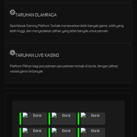
TARUHAN OLAHRAGA
Sportsbook Gaming Platform Terbaik menawarkan lebih banyak game, odds yang
lebih tinggi, dan menyediakan pilihan yang lebih banyak untuk pemain.
TARUHAN LIVE KASINO
Platform Pilihan bagi perusahaan-perusahaan terbaik di dunia, dengan pilihan
variasi game terbanyak