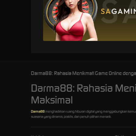
Darma88: Rahasia Menikmati Game Online deng
Darma88: Rahasia Men
Maksimal
Darma88
menghadirkan ruang hiburan digital yang menggabungkan kemud
suasana yang dinamis, praktis, dan penuh pilihan menarik.