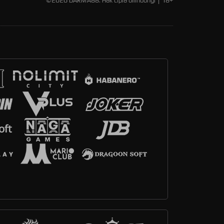
©2026 DARMA88. Hak cipta dilindungi | 18+