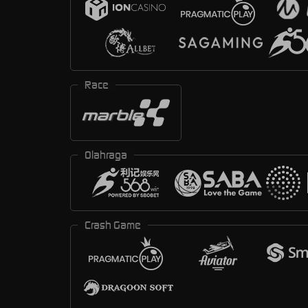
Race
Olahraga
Crash Game