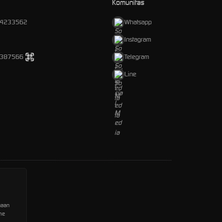
Komunitas
4233562
Whatsapp
Instagram
387566
Telegram
Line
haan
ame