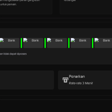
untuk pemain.
an tidak dapat diproses
Penarikan
Rata-rata 3 Menit