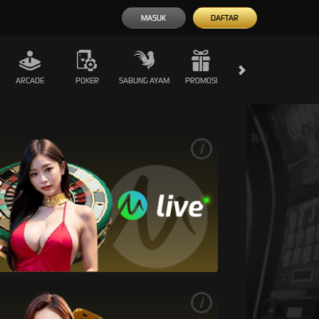
MASUK
DAFTAR
ARCADE
POKER
SABUNG AYAM
PROMOSI
i
i