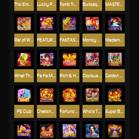
The Empire
Lucky Poker 2
Tomb Treasure
Burlesque 2
MASTER HAHA
Rat of Wealth
FEATURE BUY - Golden Pig
FANTASY - SOUTHEAST ASIA
Money Meow
Madame Caroline
What The FA
Fa Fa Monkey
Rich & Happy
Glorious Kingdom
Golden Week
PS Club
Challenge・Golden Pig
Fortune Teller
Who's The Boss
Super Boom