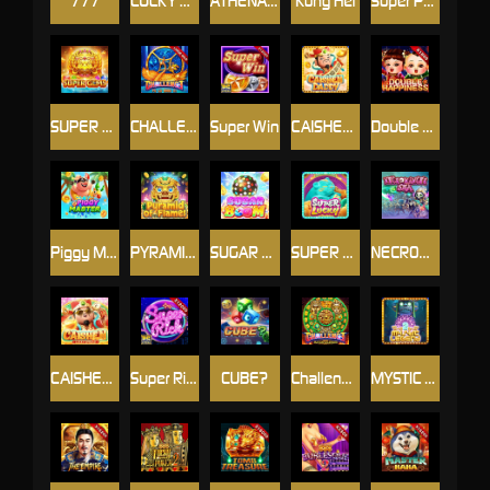
777
LUCKY ACE
ATHENA LUCKY SPREAD
Kung Hei
Super Powerful
SUPER GEMS
CHALLENGE・FU LU SHOU XI
Super Win
CAISHEN DADDY
Double Happiness
Piggy Master
PYRAMID OF FLAMES
SUGAR BOOM
SUPER LUCKY
NECROMANCER SHA
CAISHEN-LUCKY SPREAD
Super Rich
CUBE?
Challenge・Mayan Calendar
MYSTIC LEGEND 2