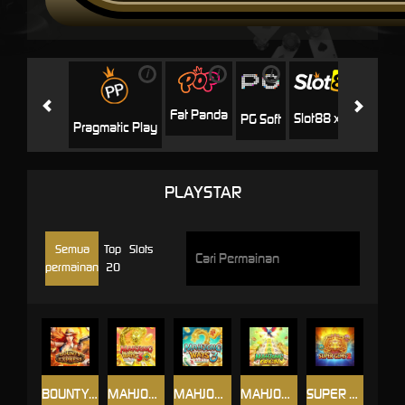
i
i
i
i
i
Facha
Fat Panda
Slot88 x PP
PG Soft
Pragmatic Play
PLAYSTAR
Semua
Top
Slots
permainan
20
BOUNTY EXPRESS
MAHJONG WAYS 3+
MAHJONG WAYS 3
MAHJONG：ORIGIN
SUPER GEMS 2