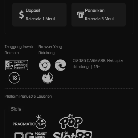
Deposit
Penarikan
Rata-rata 1 Menit
Rata-rata 3 Menit
Tanggung Jawab
Browser Yang
Bermain
Didukung
©2026 DARMA88. Hak cipta
dilindungi | 18+
Platform Penyedia Layanan
Slots