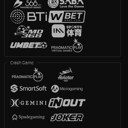
Crash Game